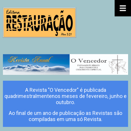
A Revista "O Vencedor" é publicada
quadrimestralmentenos meses de fevereiro, junho e
outubro.
Ao final de um ano de publicação as Revistas são
compiladas em uma só Revista.